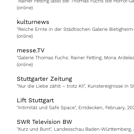
"Rainer Fetting lässt bei Thomas Fuchs die Horror-Ges
(online)
kulturnews
"Reiche Ernte in der Städtischen Galerie Bietigheim-B
(online)
messe.TV
"Galerie Thomas Fuchs: Rainer Fetting, Mona Ardel
(online)
Stuttgarter Zeitung
"Nur die Liebe zählt – trotz KI!", Kunstereignisse in
Lift Stuttgart
"Intimität und Safe Space", Entdecken, February, 20
SWR Television BW
"Kurz und Bunt", Landesschau Baden-Württemberg, J