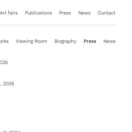
Art fairs
Publications
Press
News
Contact
orks
Viewing Room
Biography
Press
News
2026
1, 2026