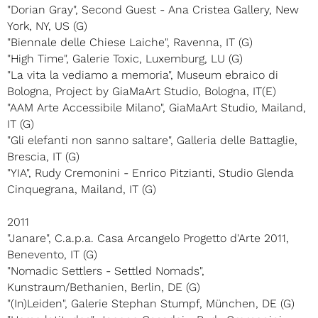
"Dorian Gray", Second Guest - Ana Cristea Gallery, New
York, NY, US (G)
"Biennale delle Chiese Laiche", Ravenna, IT (G)
"High Time", Galerie Toxic, Luxemburg, LU (G)
"La vita la vediamo a memoria", Museum ebraico di
Bologna, Project by GiaMaArt Studio, Bologna, IT(E)
"AAM Arte Accessibile Milano", GiaMaArt Studio, Mailand,
IT (G)
"Gli elefanti non sanno saltare", Galleria delle Battaglie,
Brescia, IT (G)
"YIA", Rudy Cremonini - Enrico Pitzianti, Studio Glenda
Cinquegrana, Mailand, IT (G)
2011
"Janare", C.a.p.a. Casa Arcangelo Progetto d'Arte 2011,
Benevento, IT (G)
"Nomadic Settlers - Settled Nomads",
Kunstraum/Bethanien, Berlin, DE (G)
"(In)Leiden", Galerie Stephan Stumpf, München, DE (G)