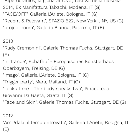
"Hipèrourànios, la gloria altrove", festival della filosofia
2014, Ex Manifattura Tabachi, Modena, IT (G)
"FACE/OFF", Galleria L'Ariete, Bologna, IT (G)
"Recent & Relevant", SPAZIO 522, New York, , NY, US (G)
"project room", Galleria Bianca, Palermo, IT (E)
2013
"Rudy Cremonini", Galerie Thomas Fuchs, Stuttgart, DE
(E)
"In Trance", Schafhof - Europäisches Künstlerhaus
Oberbayern, Freising, DE (G)
"Imago", Galleria L'Ariete, Bologna, IT (G)
"Trigger party", Mars, Mailand, IT (G)
"Look at me - The body speaks two", Pinacoteca
Giovanni Da Gaeta, Gaeta, IT (G)
"Face and Skin", Galerie Thomas Fuchs, Stuttgart, DE (G)
2012
"Amigdala, il tempo ritrovato", Galleria L'Ariete, Bologna, IT
(E)