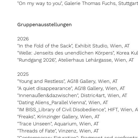
"On my way to you", Galerie Thomas Fuchs, Stuttgar
Gruppenausstellungen
2026
"In the Fold of the Sack", Exhibit Studio, Wien, AT
"Welle: Jenseits des unendlichen Körpers", Korea Ku
"Rundgang 2026", Atelierhaus Lehárgasse, Wien, AT
2025
"Young and Restless", AG18 Gallery, Wien, AT
"A quiet disappearance", AG18 Gallery, Wien, AT
"Innenaußen&dazwischen", Distric4art, Wien, AT
"Dating Aliens_Parallel Vienna", Wien, AT
"IM BISS_Library of Civil Disobedience", HIFT, Wien, A
"Freaks", Krinzinger Gallery, Wien, AT
"Trace Unseen", Aquarium, Wien, AT
"Threads of Fate", Vinzenz, Wien, AT
"Contemporary Figuration": Fragment and confrontat