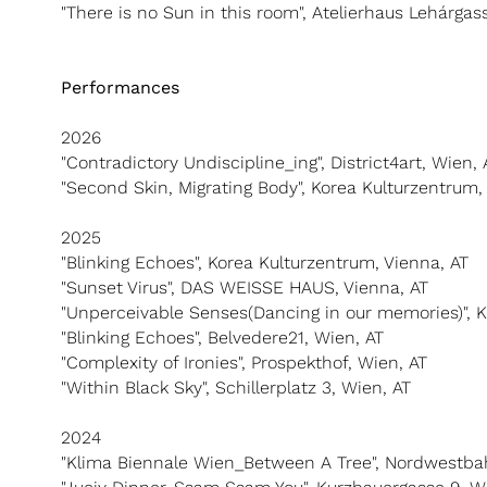
"There is no Sun in this room", Atelierhaus Lehárgas
Performances
2026
"Contradictory Undiscipline_ing", District4art, Wien, 
"Second Skin, Migrating Body", Korea Kulturzentrum,
2025
"Blinking Echoes", Korea Kulturzentrum, Vienna, AT
"Sunset Virus", DAS WEISSE HAUS, Vienna, AT
"Unperceivable Senses(Dancing in our memories)", 
"Blinking Echoes", Belvedere21, Wien, AT
"Complexity of Ironies", Prospekthof, Wien, AT
"Within Black Sky", Schillerplatz 3, Wien, AT
2024
"Klima Biennale Wien_Between A Tree", Nordwestbah