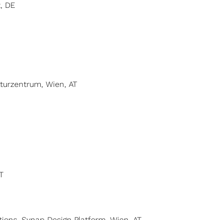
t, DE
lturzentrum, Wien, AT
T
ions, Synap Design Platform, Wien, AT