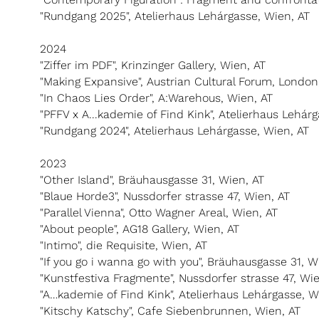
"Rundgang 2025", Atelierhaus Lehárgasse, Wien, AT
2024
"Ziffer im PDF", Krinzinger Gallery, Wien, AT
"Making Expansive", Austrian Cultural Forum, London
"In Chaos Lies Order", A:Warehous, Wien, AT
"PFFV x A...kademie of Find Kink", Atelierhaus Lehár
"Rundgang 2024", Atelierhaus Lehárgasse, Wien, AT
2023
"Other Island", Bräuhausgasse 31, Wien, AT
"Blaue Horde3", Nussdorfer strasse 47, Wien, AT
"Parallel Vienna", Otto Wagner Areal, Wien, AT
"About people", AG18 Gallery, Wien, AT
"Intimo", die Requisite, Wien, AT
"If you go i wanna go with you", Bräuhausgasse 31, W
"Kunstfestiva Fragmente", Nussdorfer strasse 47, Wie
"A…kademie of Find Kink", Atelierhaus Lehárgasse, W
"Kitschy Katschy", Cafe Siebenbrunnen, Wien, AT